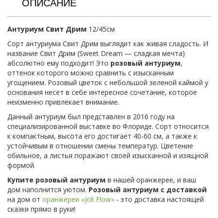
ОПИСАНИЕ
Антуриум Свит Дрим
12/45см
Сорт антуриума Свит Дрим выглядит как живая сладость. И
название Свит Дрим (Sweet Dream — сладкая мечта)
абсолютно ему подходит! Это
розовый антуриум
,
оттенок которого можно сравнить с изысканным
угощением. Розовый цветок с небольшой зеленой каймой у
основания несет в себе интересное сочетание, которое
неизменно привлекает внимание.
Данный антуриум был представлен в 2016 году на
специализированной выставке во Флориде. Сорт относится
к компактным, высота его достигает 40-60 см, а также к
устойчивым в отношении смены температур. Цветение
обильное, а листья поражают своей изысканной и изящной
формой.
Купите розовый антуриум
в нашей оранжерее, и ваш
дом наполнится уютом.
Розовый антуриум с доставкой
на дом от
оранжереи «Joli Flow»
- это доставка настоящей
сказки прямо в руки!