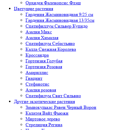
Орхидея Фаленопсис Флэш
Цветущие растения
Гардения Жасминовидная 9/25 см
Гардения Жасминовидная 13/35см
Спатифиллум Сильвер Купидо
Азалия Микс
Азалия Хималая
Спатифилум Себастьяно
Калла Снежная Королева
Кроссандра
Гортензия Голубая
Гортензия Розовая
Амариллис
Гиацинт
Стефанотис
Азалия розовая
Спатифилум Свит Сильвио
Другие экзотические растения
Замиокулькас Равен Черный Ворон
Калатея Вайт Фьюжн
Миртовое дерево
Стрелиция Регина