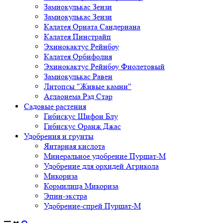
Замиокулькас Зензи
Замиокулькас Зензи
Калатея Орната Сандериана
Калатея Пинстрайп
Эхинокактус Рейнбоу
Калатея Орбифолия
Эхинокактус Рейнбоу Фиолетовый
Замиокулькас Равен
Литопсы "Живые камни"
Аглаонема Рэд Стар
Садовые растения
Гибискус Шифон Блу
Гибискус Оранж Джас
Удобрения и грунты
Янтарная кислота
Минеральное удобрение Пуршат-М
Удобрение для орхидей Агрикола
Микориза
Кормилица Микориза
Эпин-экстра
Удобрение-спрей Пуршат-М