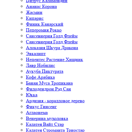
Цитрус Каламондин
Ананас Корона
Жасмин
Кипарис
Финик Канарский
Пеперомия Рокко
Сансевиерия Голд Флейм
Сансевиерия Голд Флейм
Алоказия Шкура Дракона
Эвкалипт
Непентес Растение Хищник
Лавр Нобилис
Аукуба Пиктурата
Кофе Арабика
Банан Муса Тропикана
Филодендрон Рэд Сан
Юкка
Ардизия - коралловое дерево
Фикус Гинсенг
Аглаонема
Венерина мухоловка
Калатея Вайт Стар
Калатея Строманта Триостар