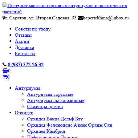
г. Саратов, ул. Вторая Садовая, 33
kapertekhina@inbox.ru
Советы по уходу
Отзывы
Акции
Доставка
Контакты
8 (987) 372-26-32
0
0
Антуриумы
Антуриумы сортовые
Антуриумы эксклюзивные
Саженцы цветов
Орхидеи
Орхидея Ванда Дельф Блу
Орхидея Феленопсис Азиан Оранж Сан
Орхидея Камбрия
Пафиопедилум Лианум