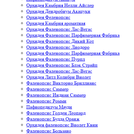
Орхидея Камбрия Нелли Айслер
Орхидея Дендробиум Акацуки
Орхидея Феленопсис
Орхидея Камбрия ароматная
Орхидея Фаленопсис Лас-Вегас
Орхидея Фаленопсис Парфюмерная Фабрика
Орхидея Фаленопсис Дикий Кот
Орхидея Фаленопсис Лиодоро
Орхидея Фаленопсис Парфюмерная Фабрика
Орхидея Фаленопсис Пурпл
Орхидея Фаленопсис Блэк Страйп
Орхидея Фаленопсис Лас-Вегас
Орхидея Литл Колибри Виолет
Фаленопсис Викторио Бриллианс
Фаленопсис Саммер
Фаленопсис Индиан Саммер
Фаленопсис Ромми
Пафиопедилум Мауди
Фаленопсис Голден Леопард
Фаленопсис Будда Оранж
Орхидея фаленопсис Виолет Квин
Фаленопсис Бользано